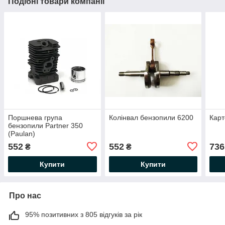
Подібні товари компанії
Поршнева група
Колінвал бензопили 6200
Карт
бензопили Partner 350
(Paulan)
552
552
736
₴
₴
Купити
Купити
Про нас
95% позитивних з 805 відгуків за рік