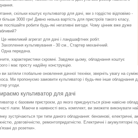
днання.
итання, скільки коштує культиватор для дачі, ми з гордістю відповімо -
и більше 3000 грн! Дивно низька вартість для пристроїв такого класу,
не поспішайте робити будь-які негативні вигоди. Чому цінник вже дуже
абливий?
Це невеликий агрегат для дачі і ландшафтних робіт.
Захоплення культивування - 30 см., Стартер механічний.
Одна передача.
ачите, характеристики скромні. Завдяки цьому, обладнання коштує
рого і має просту надійну конструкцію.
 ви затіяли глобальне оновлення дачної техніки, зверніть увагу на суміжн
коса. Ми пропонуємо замовити культиватор і будь-яке інше обладнання 
ктер угоди.
ираємо культиватор для дачі
тиватор є базовим пристроєм, до якого приєднується різне навісне обладн
лчасті лапи. Маючи в наявності весь комплект, ви зможете виконувати на
инку зустрічаються три типи даного обладнання: бензинові, електричні, 
жністю, довговічністю, ремонтопридатністю. Електричні і акумуляторні г
'язані до розетки».