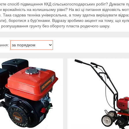
єте спосіб підвищення ККД сільськогосподарських робіт? Думаєте пр
и врожайність на колишньому рівні? На всі ці питання відповість мо
. Така садова техніка універсальна, а тому здатна вирішувати відраз
ати), боротися з бур'янами. Відразу зробимо акцент на тому, що кул
 розпушування грунту без обороту пласта родючого шару.