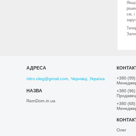
Якщо
ріше
см, 
зару
Тепер
Зали
+380 (99)
nitro.oleg@gmail.com, Чернівці, Україна
Менеджер
+380 (96)
Продавец
RemDom.in.ua
+380 (68)
Менеджер
Олег