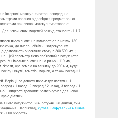
 в інтернеті мотокультиватор, попередньо
араметрами повинен відповідати предмет вашої
спектами при виборі мотокультиваторов є:
. Для бензинових моделей розкид становить 1,1-7
апазон цього значення коливається в межах 180-
практика, до числа найбільш затребуваних
що дозволяють обробляти смугу в 300-500 мм .;
ня. Цей параметр тісно пов'язаний з потужністю
рез. Мінімальне значення на ринку - 110 мм,
. Фрези, оре землю на глибину до 200 мм, буде
посіву цибулі, томатів, моркви, а також посадки і
ей. Варіації по даному параметру наступні: 1
 вперед / 1 назад, 2 вперед / 2 назад, 3 вперед / 1
ньої швидкості дозволяє розвернутися для нової
і краю ділянки.
ана з його потужністю: чим потужніший двигун, тим
обладнання. Наприклад,
кутова шліфувальна машина
,
жі 8000 оборотах.