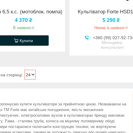
 6,5 к.с. (мотоблок, помпа)
Культіватор Forte HSD
4 370 ₴
5 290 ₴
В наявності
Немає в наявності
+380 (99) 027-92-73
Купити
Менеджер-
консультант
ропонуємо купити культиватори за прийнятною ціною. Незважаючи на
що ТМ Forte має китайське походження, якість механічних
лектуючих, електросилових вузлів в культиваторах бренду викликає
гу. Рама - сталева труба, колеса на міцному полімерному ободі.
нери постаралися полегшити конструкцію техніки, не жертвуючи
овими аспектами, такими як потужність двигуна або розмір навісного