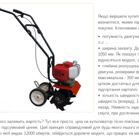
Якщо вирішили купити
визначтеся, якими п
покупки. Ключовими а
потужність двигуна
л.с .;
ширина захвату. Ді
1050 мм. Як показує 
відносяться моделі, 
глибина розпушуван
двигуна, розмірами ф
максимальна - 350 мм
цілком достатньо для 
підгортання картоплі;
кількість швидкост
швидкість (вперед), 1
назад. Наявність зад
смуги, при досягненн
чого залежить вартість? Тут все просто, ціна на культиватор тісно пов'яз
 підсумковий цінник. Цей принцип справедливий для будь-якого іншого 
р якої видає 12000 обертів, обійдеться дорожче моделі, що працює на ме