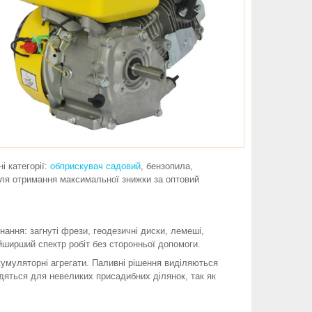
і категорії:
обприскувач садовий
, бензопила,
для отримання максимальної знижки за оптовий
ання: загнуті фрези, геодезичні диски, лемеші,
йширший спектр робіт без сторонньої допомоги.
акумуляторні агрегати. Паливні рішення виділяються
одяться для невеликих присадибних ділянок, так як