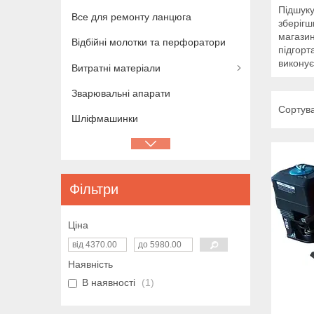
Підшуку
Все для ремонту ланцюга
зберігш
магазин
Відбійні молотки та перфоратори
підгорт
виконує
Витратні матеріали
Зварювальні апарати
Шліфмашинки
Фільтри
Ціна
Наявність
В наявності
1