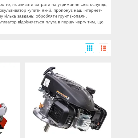
о те, як знизити витрати на утримання сільгоспугідь,
токультиватор купити який, пропонує наш інтернет-
у кілька завдань: обробляти грунт (копали,
ьтиватор відрізняється плуга в першу чергу тим, що