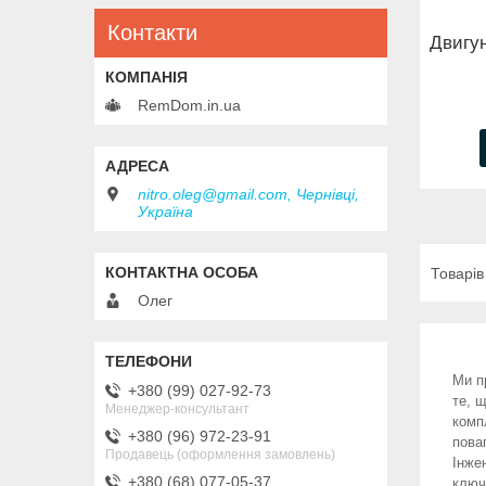
Контакти
Двигун
RemDom.in.ua
nitro.oleg@gmail.com, Чернівці,
Україна
Олег
Ми п
+380 (99) 027-92-73
те, 
Менеджер-консультант
комп
+380 (96) 972-23-91
пова
Продавець (оформлення замовлень)
Інже
+380 (68) 077-05-37
ключ