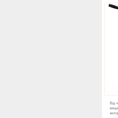
Від 
вище
мото