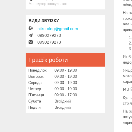
Менеджер-консультант
обла
На п
трох
але 
nitro.oleg@gmail.com
прив
0990279273
0990279273
Як б
Графік роботи
недо
Якщо
Понеділок
09:00
19:00
мото
Вівторок
09:00
19:00
хара
Середа
09:00
19:00
Виб
Четвер
09:00
19:00
Пʼятниця
09:00
17:00
Куль
Субота
Вихідний
стрі
Неділя
Вихідний
На р
поту
«прив