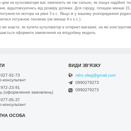
 ціни на культиватори вас хвилюють не так сильно, як пошук надійної те
ння, відштовхуючись від розміру ділянки. Для городу, площею менше 15 
і потужністю мотора на рівні 3 к.с. Якщо ж у вашому розпорядженні родюч
читися потужною технікою (не менше 4-х к.с.).
 ви знаєте, як купити культиватор в інтернет-магазині, на які конструкти
шається оформити замовлення на вподобану модель.
nitro.oleg@gmail.com
 027-92-73
-консультант
0990279273
 972-23-91
0990279273
ь (оформлення замовлень)
 077-05-37
-консультант