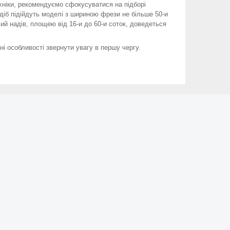
хніки, рекомендуємо сфокусуватися на підборі
діб підійдуть моделі з шириною фрези не більше 50-и
ий надів, площею від 16-и до 60-и соток, доведеться
вні особливості звернути увагу в першу чергу.