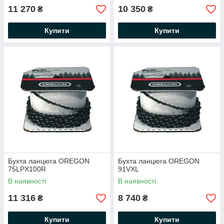
11 270
10 350
₴
₴
Купити
Купити
Бухта ланцюга OREGON
Бухта ланцюга OREGON
75LPX100R
91VXL
В наявності
В наявності
11 316
8 740
₴
₴
Купити
Купити