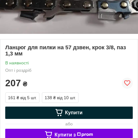
Ланцюг для пилки на 57 дзвен, крок 3/8, паз
1,3 мм
В наявності
Опт і роздріб
207
₴
161 ₴
від 5 шт.
138 ₴
від 10 шт.
Купити
або
Купити з