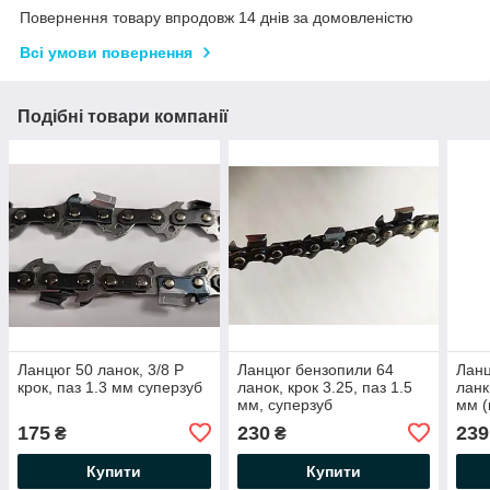
Повернення товару впродовж 14 днів за домовленістю
Всі умови повернення
Подібні товари компанії
Ланцюг 50 ланок, 3/8 P
Ланцюг бензопили 64
Ланц
крок, паз 1.3 мм суперзуб
ланок, крок 3.25, паз 1.5
ланк
мм, суперзуб
мм (
175
230
239
₴
₴
Купити
Купити