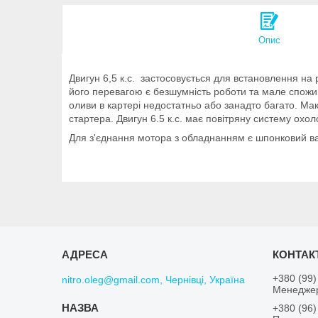
Опис
Двигун 6,5 к.с. застосовується для встановлення на
його перевагою є безшумність роботи та мале спожив
оливи в картері недостатньо або занадто багато. Мак
стартера. Двигун 6.5 к.с. має повітряну систему охо
Для з'єднання мотора з обладнанням є шпонковий вал
+380 (99)
nitro.oleg@gmail.com, Чернівці, Україна
Менеджер
+380 (96)