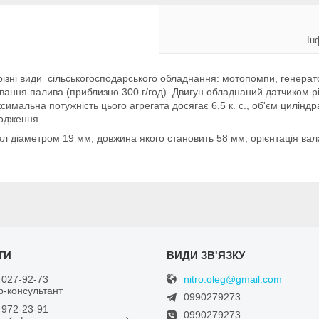
Ін
 різні види сільськогосподарського обладнання: мотопомпи, генерат
ання палива (приблизно 300 г/год). Двигун обладнаний датчиком рів
симальна потужність цього агрегата досягає 6,5 к. с., об'єм цилінд
лодження
 діаметром 19 мм, довжина якого становить 58 мм, орієнтація вала
nitro.oleg@gmail.com
 027-92-73
-консультант
0990279273
 972-23-91
0990279273