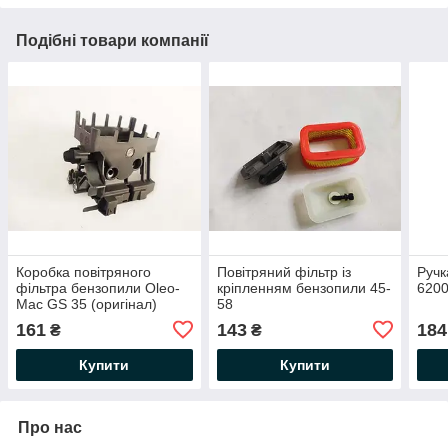
Подібні товари компанії
Коробка повітряного
Повітряний фільтр із
Ручк
фільтра бензопили Oleo-
кріпленням бензопили 45-
620
Mac GS 35 (оригінал)
58
161
143
184
₴
₴
Купити
Купити
Про нас