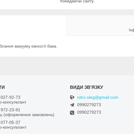
покидаючи сайту.
Ін
ігання вакууму ємності бака.
nitro.oleg@gmail.com
 027-92-73
-консультант
0990279273
 972-23-91
0990279273
ь (оформлення замовлень)
 077-05-37
-консультант