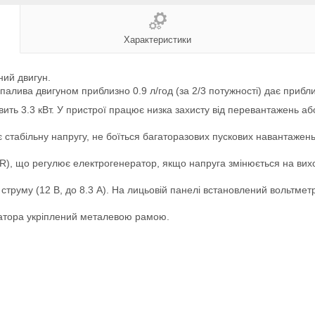
Характеристики
ний двигун.
палива двигуном приблизно 0.9 л/год (за 2/3 потужності) дає прибл
ить 3.3 кВт. У пристрої працює низка захисту від перевантажень а
 стабільну напругу, не боїться багаторазових пускових навантажень
R), що регулює електрогенератор, якщо напруга змінюється на вихо
 струму (12 В, до 8.3 А). На лицьовій панелі встановлений вольтметр
ратора укріплений металевою рамою.