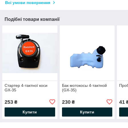
Всі умови повернення
Подібні товари компанії
Стартер 4-тактної коси
Бак мотокосы 4-тактной
Проб
GX-35
(GX-35)
253
230
41
₴
₴
Купити
Купити