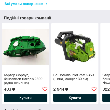
Всі умови повернення
Подібні товари компанії
Картер (корпус)
Бензопила ProCraft K350
Стар
бензопили гілкоріз 2500
(шина, ланцюг 30 см)
бенз
(одна шпилька)
Nowa
483
2 944
322
₴
₴
Купити
Купити