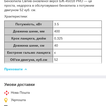
Бензопила Світив оновленої версії БЖ-45018 PRO — це
проста, недорога в обслуговуванні бензопила з потужним
двигуном 52 куб. см.
Храктеристики:
Потужність, кВт
3.5
Довжина шини, мм
400
Крок ланцюга, дюйм
0,325
Довжина шини, см
40
Екстрене гальмо ланцюга
є
Об'єм двигуна, куб.см
52
Приховати
Умови доставки
Нова Пошта
Укрпошта