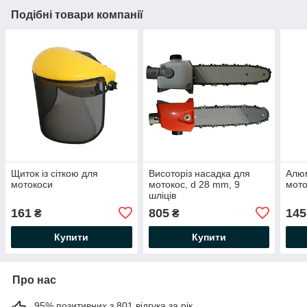
Подібні товари компанії
Щиток із сіткою для
Висоторіз насадка для
Алюм
мотокоси
мотокос, d 28 mm, 9
мото
шліців
161
805
145
₴
₴
Купити
Купити
Про нас
95% позитивних з 801 відгука за рік