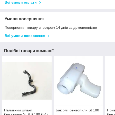
Всі умови оплати
Умови повернення
Повернення товару впродовж 14 днів за домовленістю
Всі умови повернення
Подібні товари компанії
Паливний шланг
Бак олії бензопили St 180
Прив
бензопили St MS 180 (54)
бенз