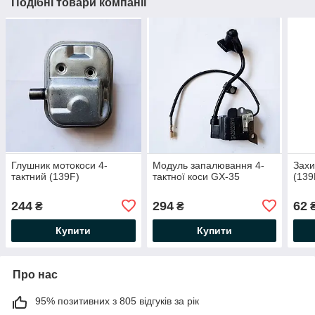
Подібні товари компанії
Глушник мотокоси 4-
Модуль запалювання 4-
Захи
тактний (139F)
тактної коси GX-35
(139
244
294
62
₴
₴
Купити
Купити
Про нас
95% позитивних з 805 відгуків за рік