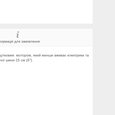
формація для замовлення
ітковим мотором, який менше вживає електрики та
ної шини 15 см (6").