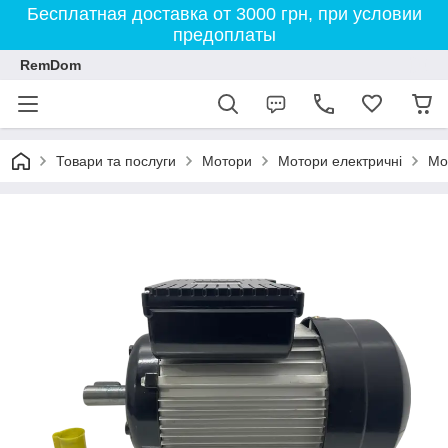
Бесплатная доставка от 3000 грн, при условии
предоплаты
RemDom
Товари та послуги
Мотори
Мотори електричні
Мо