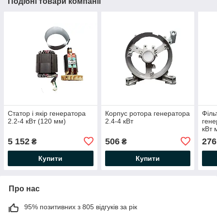
Подібні товари компанії
Статор і якір генератора
Корпус ротора генератора
Філь
2.2-4 кВт (120 мм)
2.4-4 кВт
гене
кВт 
5 152
506
276
₴
₴
Купити
Купити
Про нас
95% позитивних з 805 відгуків за рік