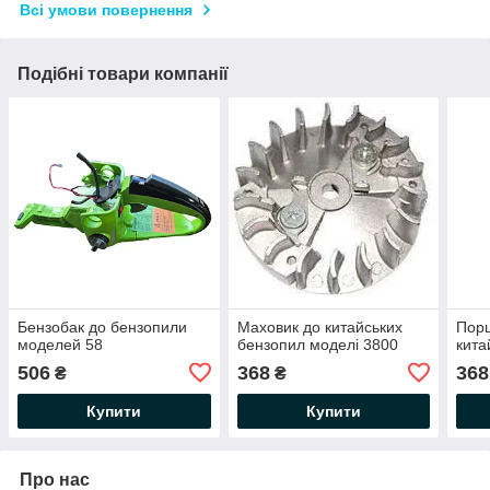
Всі умови повернення
Подібні товари компанії
Бензобак до бензопили
Маховик до китайських
Порш
моделей 58
бензопил моделі 3800
кита
506
368
368
₴
₴
Купити
Купити
Про нас