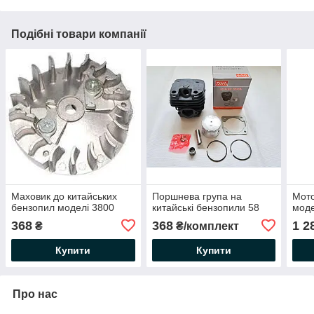
Подібні товари компанії
Маховик до китайських
Поршнева група на
Мото
бензопил моделі 3800
китайські бензопили 58
мод
368
368
1 2
₴
₴/комплект
Купити
Купити
Про нас