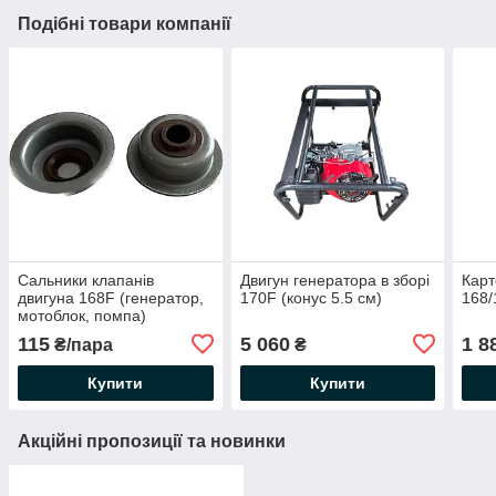
Подібні товари компанії
Сальники клапанів
Двигун генератора в зборі
Карт
двигуна 168F (генератор,
170F (конус 5.5 см)
168/
мотоблок, помпа)
115
5 060
1 8
₴/пара
₴
Купити
Купити
Акційні пропозиції та новинки