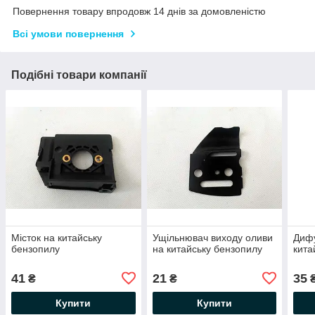
Повернення товару впродовж 14 днів за домовленістю
Всі умови повернення
Подібні товари компанії
Місток на китайську
Ущільнювач виходу оливи
Дифу
бензопилу
на китайську бензопилу
кита
41
21
35
₴
₴
Купити
Купити