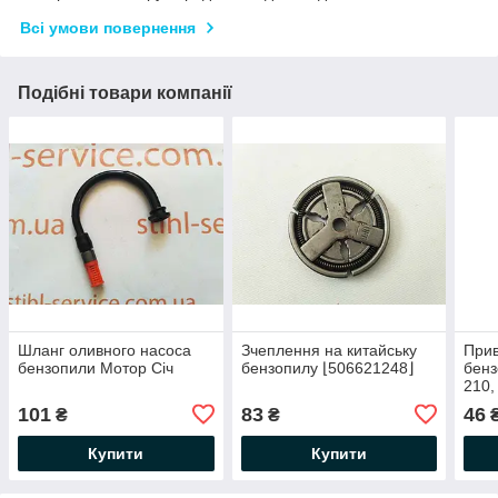
Всі умови повернення
Подібні товари компанії
Шланг оливного насоса
Зчеплення на китайську
Прив
бензопили Мотор Січ
бензопилу ⌊506621248⌋
бенз
210,
101
83
46
₴
₴
Купити
Купити