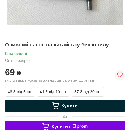
Оливний насос на китайську бензопилу
В наявності
Опт і роздріб
69
₴
Мінімальна сума замовлення на сайті — 200 ₴
46 ₴
від 5 шт.
41 ₴
від 10 шт.
37 ₴
від 20 шт.
Купити
або
Купити з