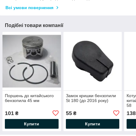
Всі умови повернення
Подібні товари компанії
Поршень до китайського
Замок кришки бензопили
Коту
бензопила 45 мм
St 180 (до 2016 року)
кита
58
101
55
138
₴
₴
Купити
Купити