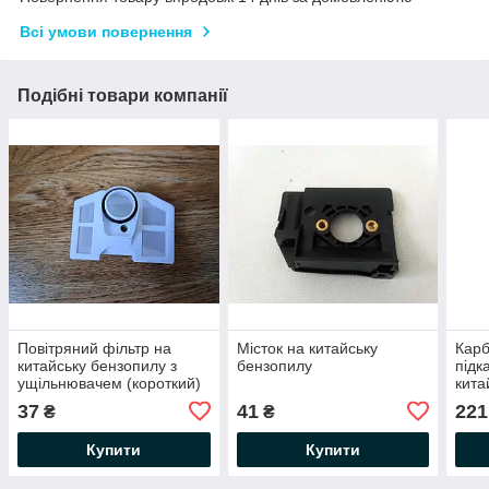
Всі умови повернення
Подібні товари компанії
Повітряний фільтр на
Місток на китайську
Карб
китайську бензопилу з
бензопилу
підк
ущільнювачем (короткий)
кита
37
41
221
₴
₴
Купити
Купити