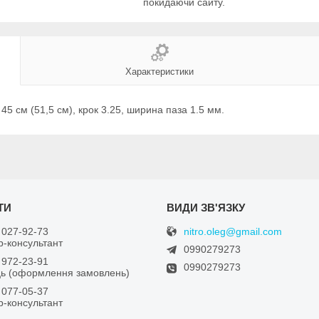
покидаючи сайту.
Характеристики
5 см (51,5 см), крок 3.25, ширина паза 1.5 мм.
nitro.oleg@gmail.com
 027-92-73
-консультант
0990279273
 972-23-91
0990279273
ь (оформлення замовлень)
 077-05-37
-консультант