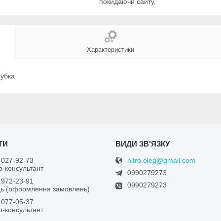
покидаючи сайту.
Характеристики
рубка
nitro.oleg@gmail.com
 027-92-73
-консультант
0990279273
 972-23-91
0990279273
ь (оформлення замовлень)
 077-05-37
-консультант