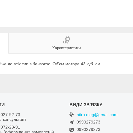
Характеристики
же до всіх типів бензокос. Об'єм мотора 43 куб. см.
nitro.oleg@gmail.com
 027-92-73
-консультант
0990279273
 972-23-91
0990279273
ь (оформлення замовлень)