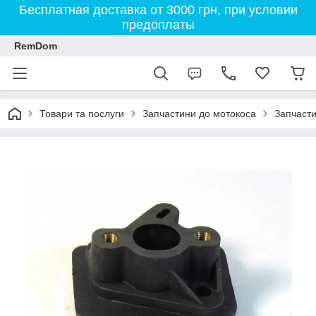
Бесплатная доставка от 3000 грн, при условии
предоплаты
RemDom
Товари та послуги
Запчастини до мотокоса
Запчасти