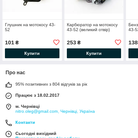
Глушник на мотокосу 43-
Карбюратор на мотокосу
Бенз
52
43-52 (великий отвір)
43-5
101
253
138
₴
₴
Купити
Купити
Про нас
95% позитивних з 804 відгуків за рік
Працює з 18.02.2017
м. Чернівці
nitro.oleg@gmail.com, Чернівці, Україна
Контакти
Сьогодні вихідний