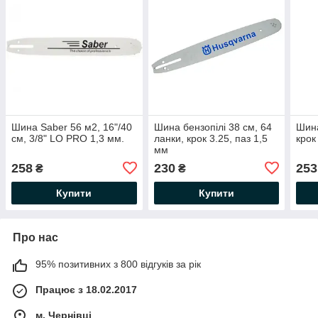
Шина Saber 56 м2, 16"/40
Шина бензопілі 38 см, 64
Шина
см, 3/8" LO PRO 1,3 мм.
ланки, крок 3.25, паз 1,5
крок
мм
258
230
253
₴
₴
Купити
Купити
Про нас
95% позитивних з 800 відгуків за рік
Працює з 18.02.2017
м. Чернівці