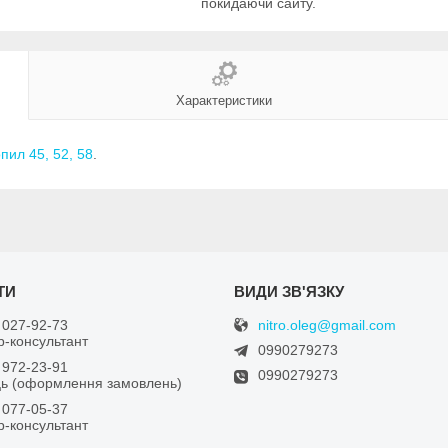
покидаючи сайту.
Характеристики
пил 45, 52, 58
.
nitro.oleg@gmail.com
 027-92-73
-консультант
0990279273
 972-23-91
0990279273
ь (оформлення замовлень)
 077-05-37
-консультант