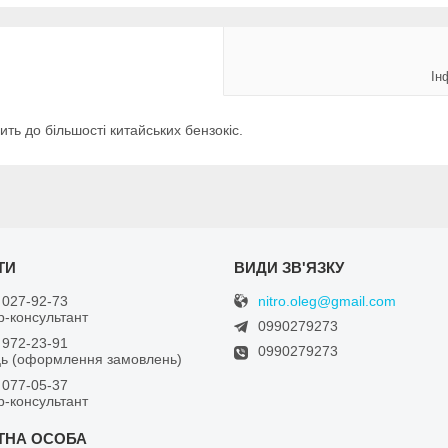
Ін
ть до більшості китайських бензокіс.
nitro.oleg@gmail.com
 027-92-73
-консультант
0990279273
 972-23-91
0990279273
ь (оформлення замовлень)
 077-05-37
-консультант