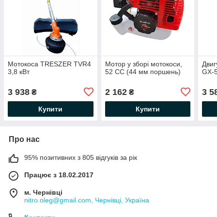
Мотокоса TRESZER TVR4
Мотор у зборі мотокоси,
Двиг
3,8 кВт
52 CC (44 мм поршень)
GX-
3 938
2 162
3 5
₴
₴
Купити
Купити
Про нас
95% позитивних з 805 відгуків за рік
Працює з 18.02.2017
м. Чернівці
nitro.oleg@gmail.com, Чернівці, Україна