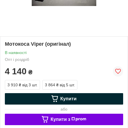
Мотокоса Viper (оригінал)
В наявності
Опт і роздріб
4 140
₴
3 910 ₴
від 3 шт.
3 864 ₴
від 5 шт.
Купити
або
Купити з