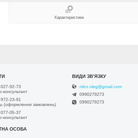
Характеристики
nitro.oleg@gmail.com
 027-92-73
-консультант
0990279273
 972-23-91
0990279273
ь (оформлення замовлень)
 077-05-37
-консультант