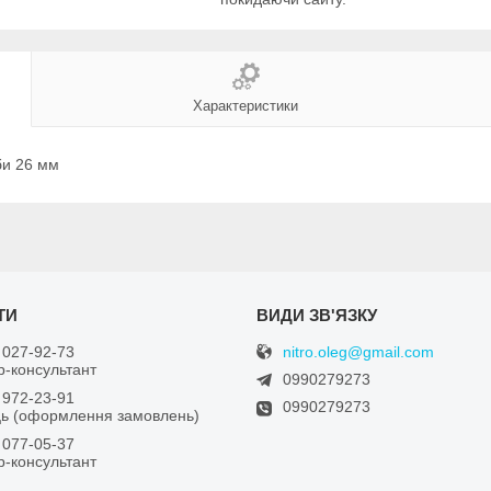
Характеристики
би 26 мм
nitro.oleg@gmail.com
 027-92-73
-консультант
0990279273
 972-23-91
0990279273
ь (оформлення замовлень)
 077-05-37
-консультант