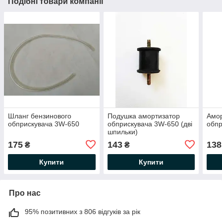
Подібні товари компанії
Шланг бензинового
Подушка амортизатор
Амо
обприскувача 3W-650
обприскувача 3W-650 (дві
обпр
шпильки)
175
143
138
₴
₴
Купити
Купити
Про нас
95% позитивних з 806 відгуків за рік