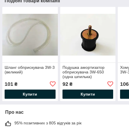
Подібні товари компанії
Шланг обприскувача 3W-3
Подушка амортизатор
Хому
(великий)
обприскувача 3W-650
3W-
(одна шпилька)
101
92
106
₴
₴
Купити
Купити
Про нас
95% позитивних з 805 відгуків за рік