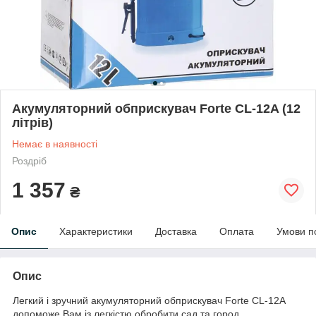
Акумуляторний обприскувач Forte CL-12A (12
літрів)
Немає в наявності
Роздріб
1 357
₴
Опис
Характеристики
Доставка
Оплата
Умови п
Опис
Легкий і зручний акумуляторний обприскувач Forte CL-12A
допоможе Вам із легкістю обробити сад та город.