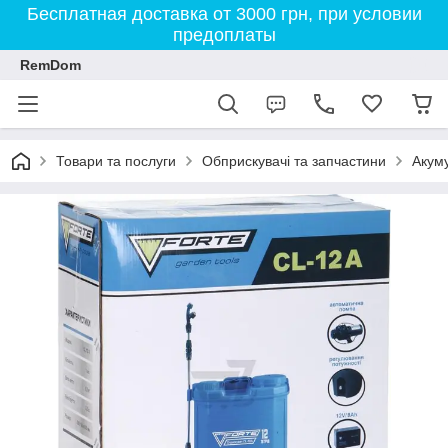
Бесплатная доставка от 3000 грн, при условии
предоплаты
RemDom
Товари та послуги
Обприскувачі та запчастини
Акуму