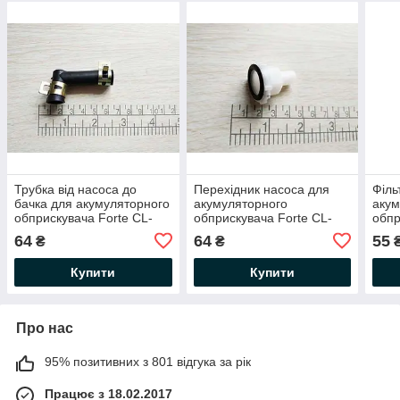
Трубка від насоса до
Перехідник насоса для
Філь
бачка для акумуляторного
акумуляторного
акум
обприскувача Forte CL-
обприскувача Forte CL-
обпр
16A
16A
16A
64
64
55
₴
₴
Купити
Купити
Про нас
95% позитивних з 801 відгука за рік
Працює з 18.02.2017